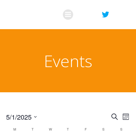
Skip
to
content
Events
E
E
5/1/2025
Search
Mont
Select
C
v
v
M
T
W
T
F
S
S
date.